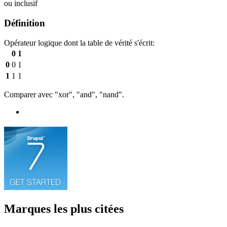
ou inclusif
Définition
Opérateur logique dont la table de vérité s'écrit:
0
1
0
0
1
1
1
1
Comparer avec "xor", "and", "nand".
Marques les plus citées