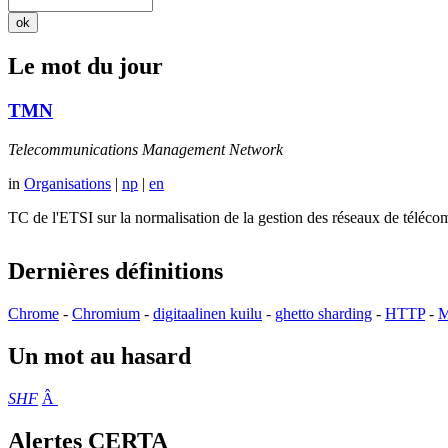
Le mot du jour
TMN
Telecommunications Management Network
in
Organisations
|
np
|
en
TC de l'ETSI sur la normalisation de la gestion des réseaux de té
Dernières définitions
Chrome
-
Chromium
-
digitaalinen kuilu
-
ghetto sharding
-
HTTP
-
M
Un mot au hasard
SHF
Â
Alertes CERTA