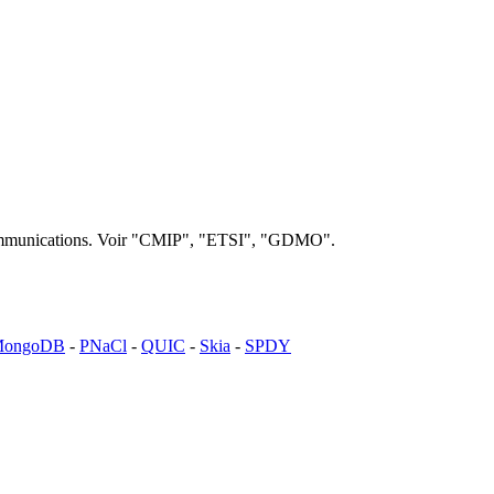
lécommunications. Voir "CMIP", "ETSI", "GDMO".
ongoDB
-
PNaCl
-
QUIC
-
Skia
-
SPDY