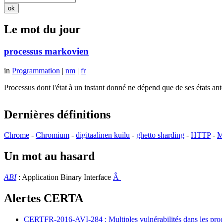
Le mot du jour
processus markovien
in
Programmation
|
nm
|
fr
Processus dont l'état à un instant donné ne dépend que de ses états a
Dernières définitions
Chrome
-
Chromium
-
digitaalinen kuilu
-
ghetto sharding
-
HTTP
-
M
Un mot au hasard
ABI
: Application Binary Interface
Â
Alertes CERTA
CERTFR-2016-AVI-284 : Multiples vulnérabilités dans les prod