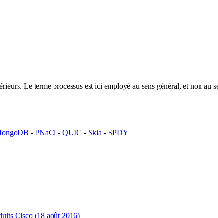
ntérieurs. Le terme processus est ici employé au sens général, et non a
ongoDB
-
PNaCl
-
QUIC
-
Skia
-
SPDY
uits Cisco (18 août 2016)