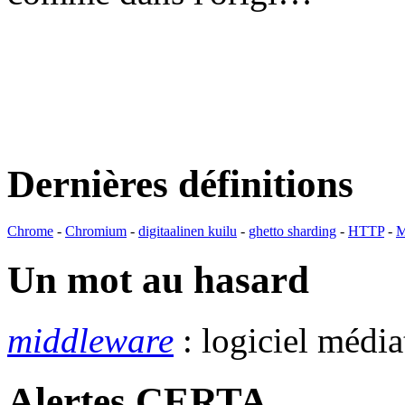
Dernières définitions
Chrome
-
Chromium
-
digitaalinen kuilu
-
ghetto sharding
-
HTTP
-
M
Un mot au hasard
middleware
: logiciel médi
Alertes CERTA