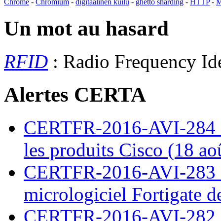
Chrome
-
Chromium
-
digitaalinen kuilu
-
ghetto sharding
-
HTTP
-
M
Un mot au hasard
RFID
: Radio Frequency Ide
Alertes CERTA
CERTFR-2016-AVI-284 : M
les produits Cisco (18 ao
CERTFR-2016-AVI-283 : V
micrologiciel Fortigate d
CERTFR-2016-AVI-282 : M