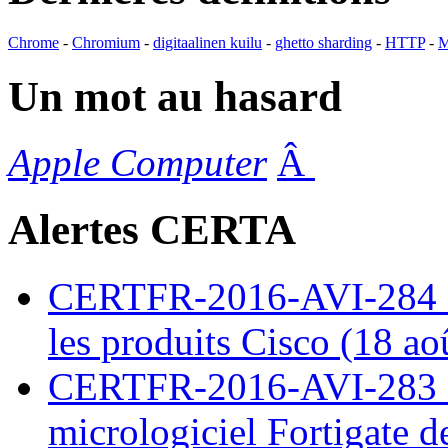
Chrome
-
Chromium
-
digitaalinen kuilu
-
ghetto sharding
-
HTTP
-
M
Un mot au hasard
Apple Computer
Â
Alertes CERTA
CERTFR-2016-AVI-284 : M
les produits Cisco (18 ao
CERTFR-2016-AVI-283 : V
micrologiciel Fortigate d