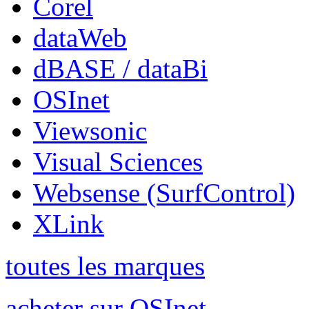
Corel
dataWeb
dBASE / dataBi
OSInet
Viewsonic
Visual Sciences
Websense (SurfControl)
XLink
toutes les marques
acheter sur OSInet