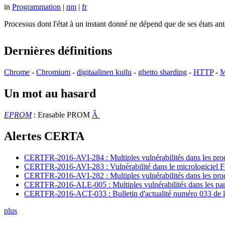
in
Programmation
|
nm
|
fr
Processus dont l'état à un instant donné ne dépend que de ses états a
Dernières définitions
Chrome
-
Chromium
-
digitaalinen kuilu
-
ghetto sharding
-
HTTP
-
M
Un mot au hasard
EPROM
: Erasable PROM
Â
Alertes CERTA
CERTFR-2016-AVI-284 : Multiples vulnérabilités dans les prod
CERTFR-2016-AVI-283 : Vulnérabilité dans le micrologiciel For
CERTFR-2016-AVI-282 : Multiples vulnérabilités dans les pr
CERTFR-2016-ALE-005 : Multiples vulnérabilités dans les par
CERTFR-2016-ACT-033 : Bulletin d'actualité numéro 033 de l
plus