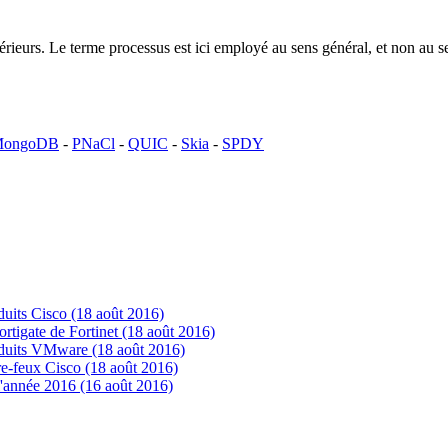
ntérieurs. Le terme processus est ici employé au sens général, et non a
ongoDB
-
PNaCl
-
QUIC
-
Skia
-
SPDY
uits Cisco (18 août 2016)
tigate de Fortinet (18 août 2016)
oduits VMware (18 août 2016)
e-feux Cisco (18 août 2016)
'année 2016 (16 août 2016)