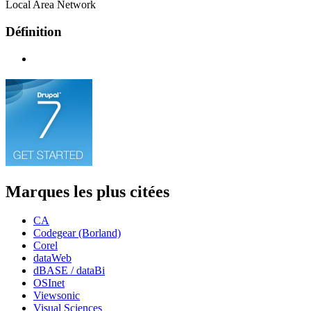
Local Area Network
Définition
Marques les plus citées
CA
Codegear (Borland)
Corel
dataWeb
dBASE / dataBi
OSInet
Viewsonic
Visual Sciences