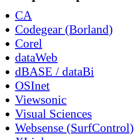
CA
Codegear (Borland)
Corel
dataWeb
dBASE / dataBi
OSInet
Viewsonic
Visual Sciences
Websense (SurfControl)