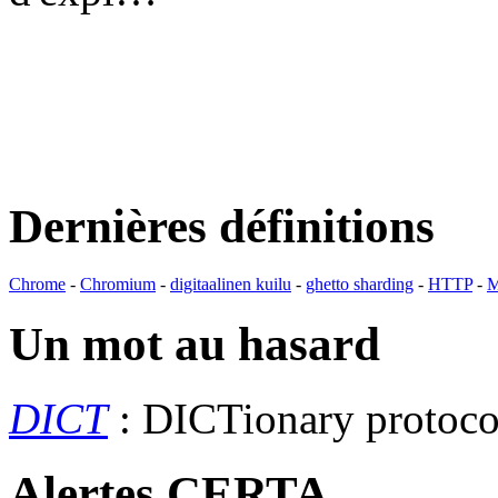
Dernières définitions
Chrome
-
Chromium
-
digitaalinen kuilu
-
ghetto sharding
-
HTTP
-
M
Un mot au hasard
DICT
: DICTionary protoc
Alertes CERTA