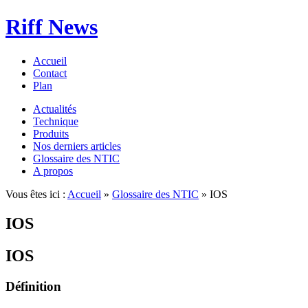
Riff News
Accueil
Contact
Plan
Actualités
Technique
Produits
Nos derniers articles
Glossaire des NTIC
A propos
Vous êtes ici :
Accueil
»
Glossaire des NTIC
» IOS
IOS
IOS
Définition