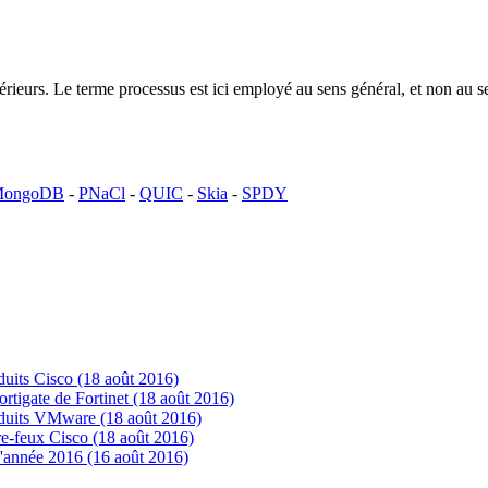
ntérieurs. Le terme processus est ici employé au sens général, et non a
ongoDB
-
PNaCl
-
QUIC
-
Skia
-
SPDY
uits Cisco (18 août 2016)
tigate de Fortinet (18 août 2016)
oduits VMware (18 août 2016)
e-feux Cisco (18 août 2016)
'année 2016 (16 août 2016)