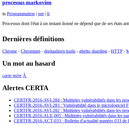
processus markovien
in
Programmation
|
nm
|
fr
Processus dont l'état à un instant donné ne dépend que de ses états a
Dernières définitions
Chrome
-
Chromium
-
digitaalinen kuilu
-
ghetto sharding
-
HTTP
-
M
Un mot au hasard
carte mère
Â
Alertes CERTA
CERTFR-2016-AVI-284 : Multiples vulnérabilités dans les prod
CERTFR-2016-AVI-283 : Vulnérabilité dans le micrologiciel For
CERTFR-2016-AVI-282 : Multiples vulnérabilités dans les pr
CERTFR-2016-ALE-005 : Multiples vulnérabilités dans les par
CERTFR-2016-ACT-033 : Bulletin d'actualité numéro 033 de l