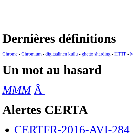
Dernières définitions
Chrome
-
Chromium
-
digitaalinen kuilu
-
ghetto sharding
-
HTTP
-
M
Un mot au hasard
MMM
Â
Alertes CERTA
CERTFR-2016-AVI-284 : M