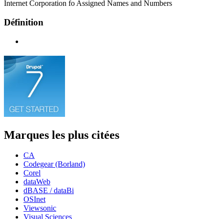
Internet Corporation fo Assigned Names and Numbers
Définition
Marques les plus citées
CA
Codegear (Borland)
Corel
dataWeb
dBASE / dataBi
OSInet
Viewsonic
Visual Sciences