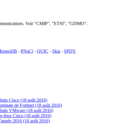
lécommunications. Voir "CMIP", "ETSI", "GDMO".
ongoDB
-
PNaCl
-
QUIC
-
Skia
-
SPDY
uits Cisco (18 août 2016)
tigate de Fortinet (18 août 2016)
oduits VMware (18 août 2016)
e-feux Cisco (18 août 2016)
'année 2016 (16 août 2016)