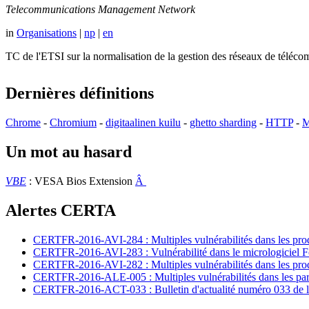
Telecommunications Management Network
in
Organisations
|
np
|
en
TC de l'ETSI sur la normalisation de la gestion des réseaux de té
Dernières définitions
Chrome
-
Chromium
-
digitaalinen kuilu
-
ghetto sharding
-
HTTP
-
M
Un mot au hasard
VBE
: VESA Bios Extension
Â
Alertes CERTA
CERTFR-2016-AVI-284 : Multiples vulnérabilités dans les prod
CERTFR-2016-AVI-283 : Vulnérabilité dans le micrologiciel For
CERTFR-2016-AVI-282 : Multiples vulnérabilités dans les pr
CERTFR-2016-ALE-005 : Multiples vulnérabilités dans les par
CERTFR-2016-ACT-033 : Bulletin d'actualité numéro 033 de l