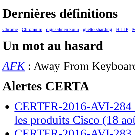
Dernières définitions
Chrome
-
Chromium
-
digitaalinen kuilu
-
ghetto sharding
-
HTTP
-
M
Un mot au hasard
AFK
: Away From Keyboa
Alertes CERTA
CERTFR-2016-AVI-284 : M
les produits Cisco (18 ao
CERTFR-2016-AVI-283 : V