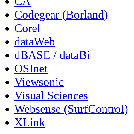
CA
Codegear (Borland)
Corel
dataWeb
dBASE / dataBi
OSInet
Viewsonic
Visual Sciences
Websense (SurfControl)
XLink