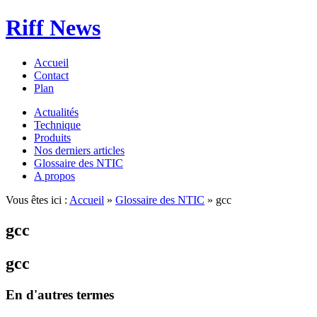
Riff News
Accueil
Contact
Plan
Actualités
Technique
Produits
Nos derniers articles
Glossaire des NTIC
A propos
Vous êtes ici :
Accueil
»
Glossaire des NTIC
» gcc
gcc
gcc
En d'autres termes