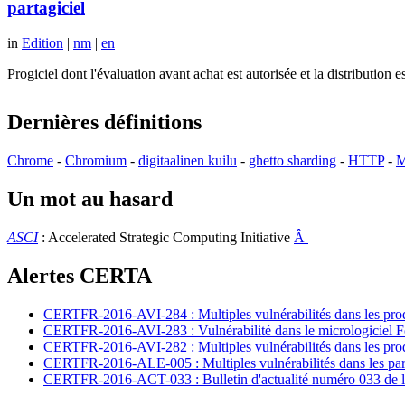
partagiciel
in
Edition
|
nm
|
en
Progiciel dont l'évaluation avant achat est autorisée et la distributio
Dernières définitions
Chrome
-
Chromium
-
digitaalinen kuilu
-
ghetto sharding
-
HTTP
-
M
Un mot au hasard
ASCI
: Accelerated Strategic Computing Initiative
Â
Alertes CERTA
CERTFR-2016-AVI-284 : Multiples vulnérabilités dans les prod
CERTFR-2016-AVI-283 : Vulnérabilité dans le micrologiciel For
CERTFR-2016-AVI-282 : Multiples vulnérabilités dans les pr
CERTFR-2016-ALE-005 : Multiples vulnérabilités dans les par
CERTFR-2016-ACT-033 : Bulletin d'actualité numéro 033 de l