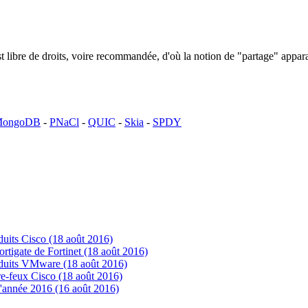
n est libre de droits, voire recommandée, d'où la notion de "partage" ap
ongoDB
-
PNaCl
-
QUIC
-
Skia
-
SPDY
uits Cisco (18 août 2016)
tigate de Fortinet (18 août 2016)
oduits VMware (18 août 2016)
e-feux Cisco (18 août 2016)
'année 2016 (16 août 2016)