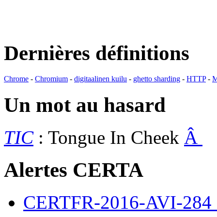
Dernières définitions
Chrome
-
Chromium
-
digitaalinen kuilu
-
ghetto sharding
-
HTTP
-
M
Un mot au hasard
TIC
: Tongue In Cheek
Â
Alertes CERTA
CERTFR-2016-AVI-284 : M