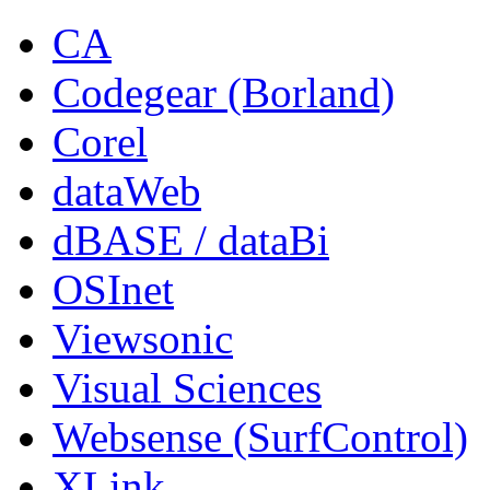
CA
Codegear (Borland)
Corel
dataWeb
dBASE / dataBi
OSInet
Viewsonic
Visual Sciences
Websense (SurfControl)
XLink