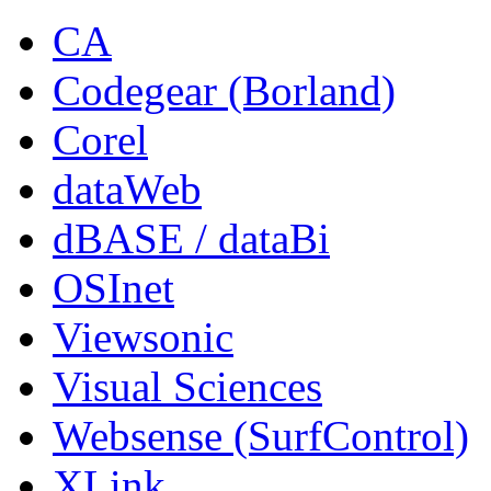
CA
Codegear (Borland)
Corel
dataWeb
dBASE / dataBi
OSInet
Viewsonic
Visual Sciences
Websense (SurfControl)
XLink