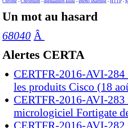
Chrome
-
Chromium
-
digitaalinen kuilu
-
ghetto sharding
-
HTTP
-
M
Un mot au hasard
68040
Â
Alertes CERTA
CERTFR-2016-AVI-284 : M
les produits Cisco (18 ao
CERTFR-2016-AVI-283 : V
micrologiciel Fortigate d
CERTFR-2016-AVI-282 : M