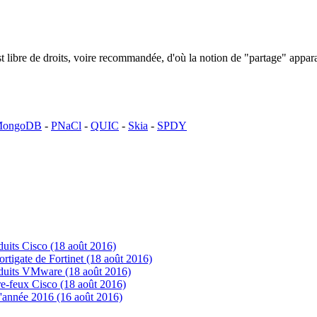
n est libre de droits, voire recommandée, d'où la notion de "partage" ap
ongoDB
-
PNaCl
-
QUIC
-
Skia
-
SPDY
uits Cisco (18 août 2016)
tigate de Fortinet (18 août 2016)
oduits VMware (18 août 2016)
e-feux Cisco (18 août 2016)
'année 2016 (16 août 2016)