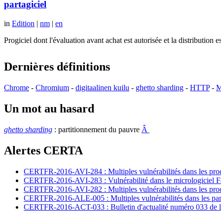
partagiciel
in
Edition
|
nm
|
en
Progiciel dont l'évaluation avant achat est autorisée et la distributio
Dernières définitions
Chrome
-
Chromium
-
digitaalinen kuilu
-
ghetto sharding
-
HTTP
-
M
Un mot au hasard
ghetto sharding
: partitionnement du pauvre
Â
Alertes CERTA
CERTFR-2016-AVI-284 : Multiples vulnérabilités dans les prod
CERTFR-2016-AVI-283 : Vulnérabilité dans le micrologiciel For
CERTFR-2016-AVI-282 : Multiples vulnérabilités dans les pr
CERTFR-2016-ALE-005 : Multiples vulnérabilités dans les par
CERTFR-2016-ACT-033 : Bulletin d'actualité numéro 033 de l