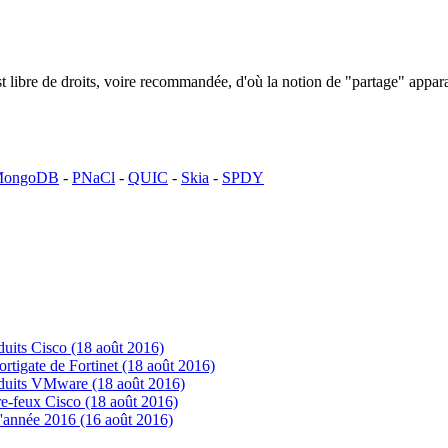
n est libre de droits, voire recommandée, d'où la notion de "partage" ap
ongoDB
-
PNaCl
-
QUIC
-
Skia
-
SPDY
uits Cisco (18 août 2016)
tigate de Fortinet (18 août 2016)
oduits VMware (18 août 2016)
e-feux Cisco (18 août 2016)
'année 2016 (16 août 2016)