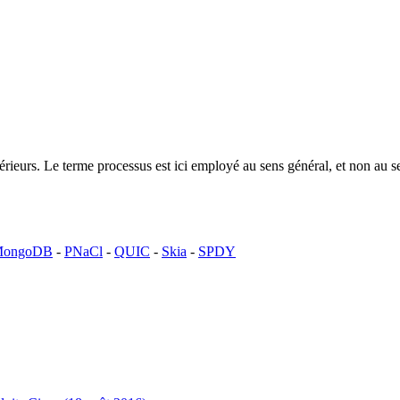
ntérieurs. Le terme processus est ici employé au sens général, et non a
ongoDB
-
PNaCl
-
QUIC
-
Skia
-
SPDY