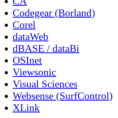
CA
Codegear (Borland)
Corel
dataWeb
dBASE / dataBi
OSInet
Viewsonic
Visual Sciences
Websense (SurfControl)
XLink