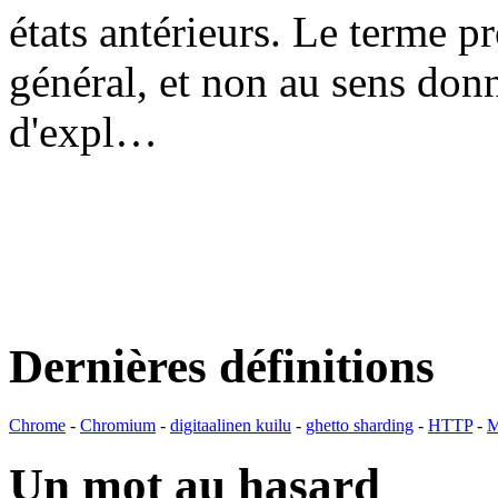
états antérieurs. Le terme p
général, et non au sens don
d'expl…
Dernières définitions
Chrome
-
Chromium
-
digitaalinen kuilu
-
ghetto sharding
-
HTTP
-
M
Un mot au hasard