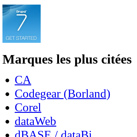
Marques les plus citées
CA
Codegear (Borland)
Corel
dataWeb
dBASE / dataBi