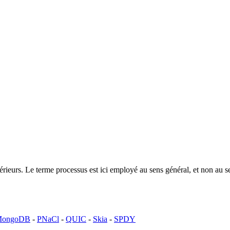
ntérieurs. Le terme processus est ici employé au sens général, et non a
ongoDB
-
PNaCl
-
QUIC
-
Skia
-
SPDY