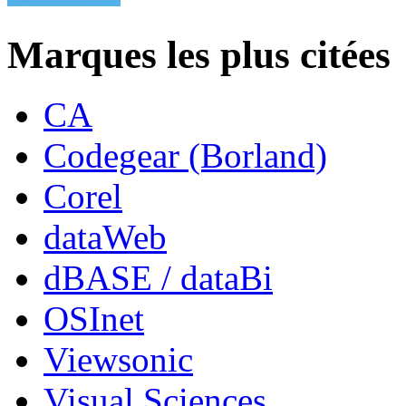
Marques les plus citées
CA
Codegear (Borland)
Corel
dataWeb
dBASE / dataBi
OSInet
Viewsonic
Visual Sciences