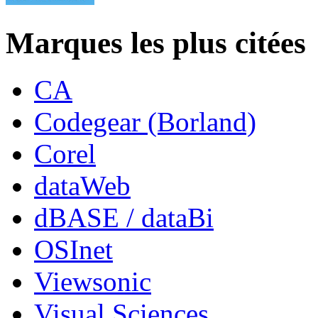
Marques les plus citées
CA
Codegear (Borland)
Corel
dataWeb
dBASE / dataBi
OSInet
Viewsonic
Visual Sciences