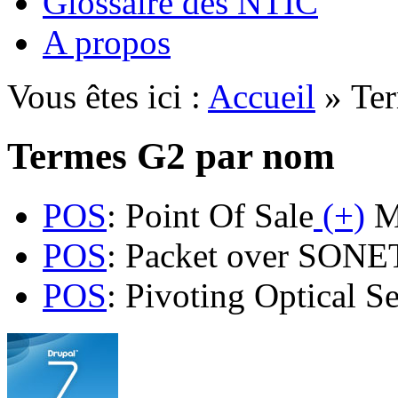
Glossaire des NTIC
A propos
Vous êtes ici :
Accueil
» Ter
Termes G2 par nom
POS
: Point Of Sale
(+)
M
POS
: Packet over SON
POS
: Pivoting Optical S