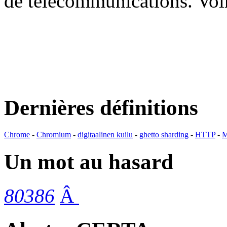
de télécommunications. V
Dernières définitions
Chrome
-
Chromium
-
digitaalinen kuilu
-
ghetto sharding
-
HTTP
-
M
Un mot au hasard
80386
Â