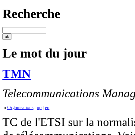
Recherche
Le mot du jour
TMN
Telecommunications Manag
in
Organisations
|
np
|
en
TC de l'ETSI sur la normali