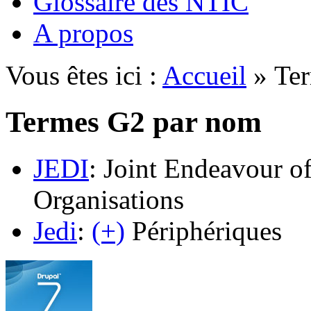
Glossaire des NTIC
A propos
Vous êtes ici :
Accueil
» Ter
Termes G2 par nom
JEDI
: Joint Endeavour o
Organisations
Jedi
:
(+)
Périphériques