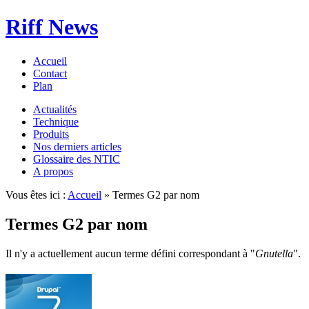
Riff News
Accueil
Contact
Plan
Actualités
Technique
Produits
Nos derniers articles
Glossaire des NTIC
A propos
Vous êtes ici :
Accueil
» Termes G2 par nom
Termes G2 par nom
Il n'y a actuellement aucun terme défini correspondant à "
Gnutella
".