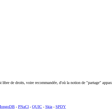
n est libre de droits, voire recommandée, d'où la notion de "partage" ap
ongoDB
-
PNaCl
-
QUIC
-
Skia
-
SPDY