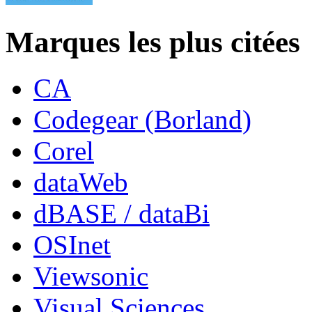
Marques les plus citées
CA
Codegear (Borland)
Corel
dataWeb
dBASE / dataBi
OSInet
Viewsonic
Visual Sciences