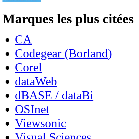
Marques les plus citées
CA
Codegear (Borland)
Corel
dataWeb
dBASE / dataBi
OSInet
Viewsonic
Visual Sciences