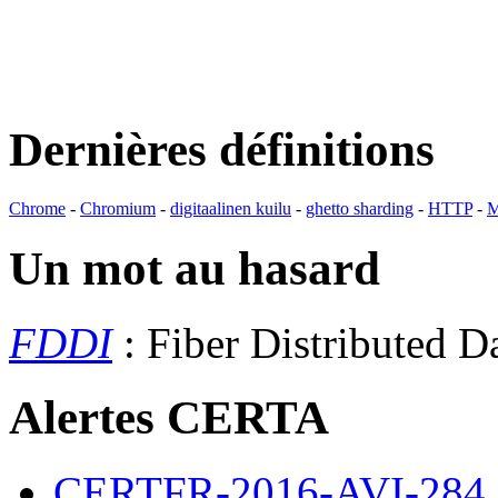
Dernières définitions
Chrome
-
Chromium
-
digitaalinen kuilu
-
ghetto sharding
-
HTTP
-
M
Un mot au hasard
FDDI
: Fiber Distributed D
Alertes CERTA
CERTFR-2016-AVI-284 : M