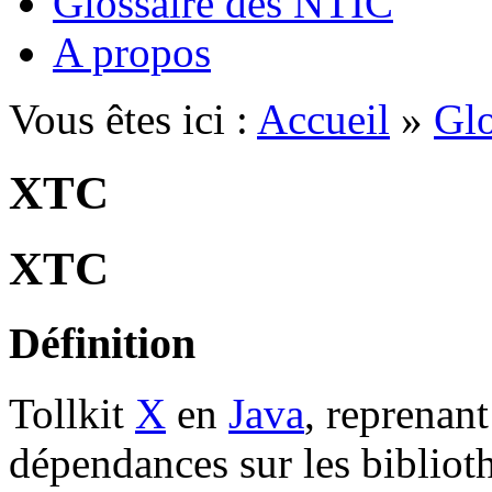
Glossaire des NTIC
A propos
Vous êtes ici :
Accueil
»
Glo
XTC
XTC
Définition
Tollkit
X
en
Java
, reprenant
dépendances sur les biblio