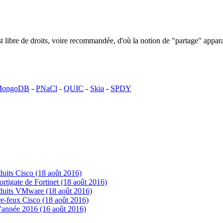
n est libre de droits, voire recommandée, d'où la notion de "partage" ap
ongoDB
-
PNaCl
-
QUIC
-
Skia
-
SPDY
uits Cisco (18 août 2016)
tigate de Fortinet (18 août 2016)
oduits VMware (18 août 2016)
e-feux Cisco (18 août 2016)
'année 2016 (16 août 2016)