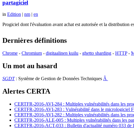
partagiciel
in
Edition
|
nm
|
en
Progiciel dont l'évaluation avant achat est autorisée et la distributio
Dernières définitions
Chrome
-
Chromium
-
digitaalinen kuilu
-
ghetto sharding
-
HTTP
-
M
Un mot au hasard
SGDT
: Système de Gestion de Données Techniques
Â
Alertes CERTA
CERTFR-2016-AVI-284 : Multiples vulnérabilités dans les prod
CERTFR-2016-AVI-283 : Vulnérabilité dans le micrologiciel For
CERTFR-2016-AVI-282 : Multiples vulnérabilités dans les pr
CERTFR-2016-ALE-005 : Multiples vulnérabilités dans les par
CERTFR-2016-ACT-033 : Bulletin d'actualité numéro 033 de l