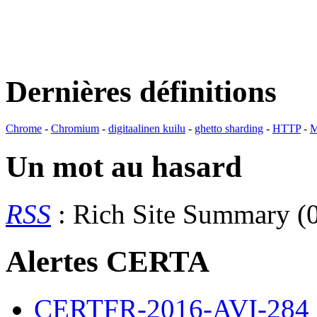
Dernières définitions
Chrome
-
Chromium
-
digitaalinen kuilu
-
ghetto sharding
-
HTTP
-
M
Un mot au hasard
RSS
: Rich Site Summary (0
Alertes CERTA
CERTFR-2016-AVI-284 : M