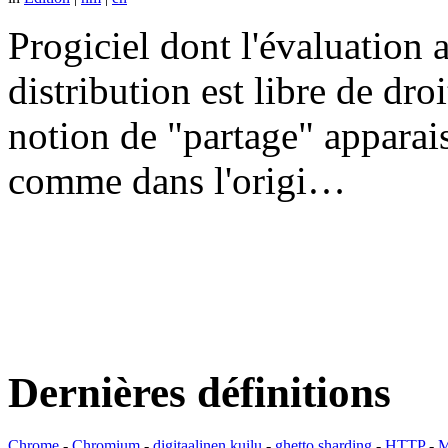
Progiciel dont l'évaluation a
distribution est libre de dr
notion de "partage" apparais
comme dans l'origi…
Dernières définitions
Chrome
-
Chromium
-
digitaalinen kuilu
-
ghetto sharding
-
HTTP
-
M