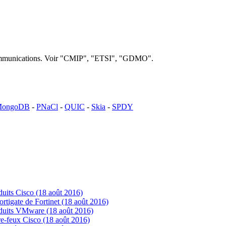
lécommunications. Voir "CMIP", "ETSI", "GDMO".
ongoDB
-
PNaCl
-
QUIC
-
Skia
-
SPDY
uits Cisco (18 août 2016)
tigate de Fortinet (18 août 2016)
oduits VMware (18 août 2016)
e-feux Cisco (18 août 2016)