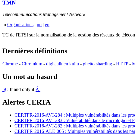
TMN
Telecommunications Management Network
in
Organisations
|
np
|
en
TC de l'ETSI sur la normalisation de la gestion des réseaux de té
Dernières définitions
Chrome
-
Chromium
-
digitaalinen kuilu
-
ghetto sharding
-
HTTP
-
M
Un mot au hasard
iif
: If and only if
Â
Alertes CERTA
CERTFR-2016-AVI-284 : Multiples vulnérabilités dans les prod
CERTFR-2016-AVI-283 : Vulnérabilité dans le micrologiciel For
CERTFR-2016-AVI-282 : Multiples vulnérabilités dans les pr
CERTFR-2016-ALE-005 : Multiples vulnérabilités dans les par