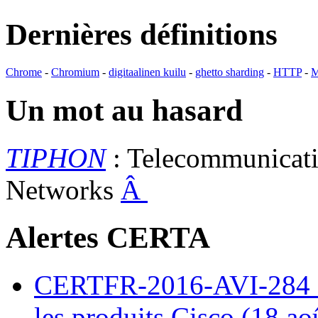
Dernières définitions
Chrome
-
Chromium
-
digitaalinen kuilu
-
ghetto sharding
-
HTTP
-
M
Un mot au hasard
TIPHON
: Telecommunicati
Networks
Â
Alertes CERTA
CERTFR-2016-AVI-284 : M
les produits Cisco (18 ao