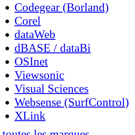
Codegear (Borland)
Corel
dataWeb
dBASE / dataBi
OSInet
Viewsonic
Visual Sciences
Websense (SurfControl)
XLink
toutes les marques