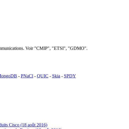
lécommunications. Voir "CMIP", "ETSI", "GDMO".
ongoDB
-
PNaCl
-
QUIC
-
Skia
-
SPDY
uits Cisco (18 août 2016)