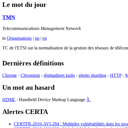
Le mot du jour
TMN
Telecommunications Management Network
in
Organisations
|
np
|
en
TC de l'ETSI sur la normalisation de la gestion des réseaux de té
Dernières définitions
Chrome
-
Chromium
-
digitaalinen kuilu
-
ghetto sharding
-
HTTP
-
M
Un mot au hasard
HDML
: Handheld Device Markup Language
Â
Alertes CERTA
CERTFR-2016-AVI-284 : Multiples vulnérabilités dans les prod