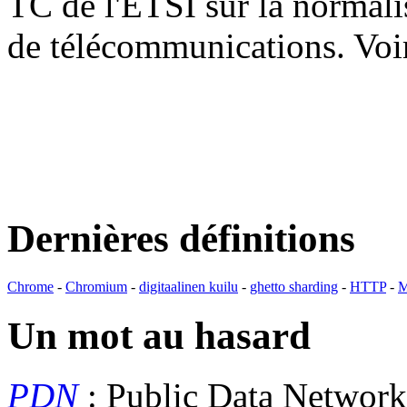
TC de l'ETSI sur la normali
de télécommunications. V
Dernières définitions
Chrome
-
Chromium
-
digitaalinen kuilu
-
ghetto sharding
-
HTTP
-
M
Un mot au hasard
PDN
: Public Data Networ