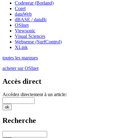
Codegear (Borland)
Corel
dataWeb
dBASE / dataBi
OSInet
Viewsonic
Visual Sciences
Websense (SurfControl)
XLink
toutes les marques
acheter sur OSInet
Accès direct
Accédez directement à un article:
Recherche