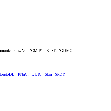
lécommunications. Voir "CMIP", "ETSI", "GDMO".
ongoDB
-
PNaCl
-
QUIC
-
Skia
-
SPDY