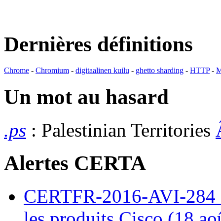
Dernières définitions
Chrome
-
Chromium
-
digitaalinen kuilu
-
ghetto sharding
-
HTTP
-
M
Un mot au hasard
.ps
: Palestinian Territories
Alertes CERTA
CERTFR-2016-AVI-284 : M
les produits Cisco (18 ao