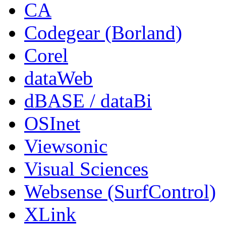
CA
Codegear (Borland)
Corel
dataWeb
dBASE / dataBi
OSInet
Viewsonic
Visual Sciences
Websense (SurfControl)
XLink