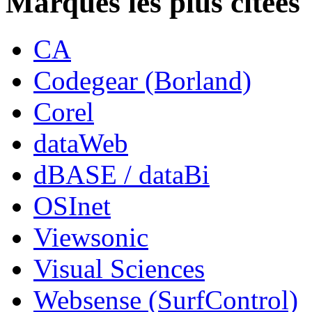
Marques les plus citées
CA
Codegear (Borland)
Corel
dataWeb
dBASE / dataBi
OSInet
Viewsonic
Visual Sciences
Websense (SurfControl)