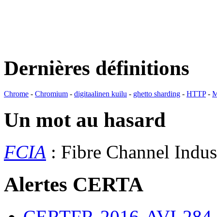
Dernières définitions
Chrome
-
Chromium
-
digitaalinen kuilu
-
ghetto sharding
-
HTTP
-
M
Un mot au hasard
FCIA
: Fibre Channel Indus
Alertes CERTA
CERTFR-2016-AVI-284 : M