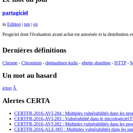
partagiciel
in
Edition
|
nm
|
en
Progiciel dont l'évaluation avant achat est autorisée et la distributio
Dernières définitions
Chrome
-
Chromium
-
digitaalinen kuilu
-
ghetto sharding
-
HTTP
-
M
Un mot au hasard
jeton
Â
Alertes CERTA
CERTFR-2016-AVI-284 : Multiples vulnérabilités dans les prod
CERTFR-2016-AVI-283 : Vulnérabilité dans le micrologiciel For
CERTFR-2016-AVI-282 : Multiples vulnérabilités dans les pr
CERTFR-2016-ALE-005 : Multiples vulnérabilités dans les par