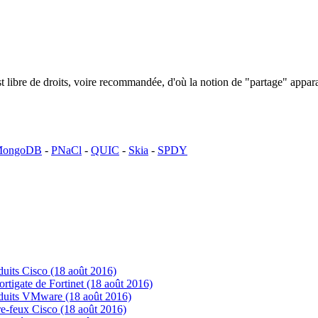
n est libre de droits, voire recommandée, d'où la notion de "partage" ap
ongoDB
-
PNaCl
-
QUIC
-
Skia
-
SPDY
uits Cisco (18 août 2016)
tigate de Fortinet (18 août 2016)
oduits VMware (18 août 2016)
e-feux Cisco (18 août 2016)