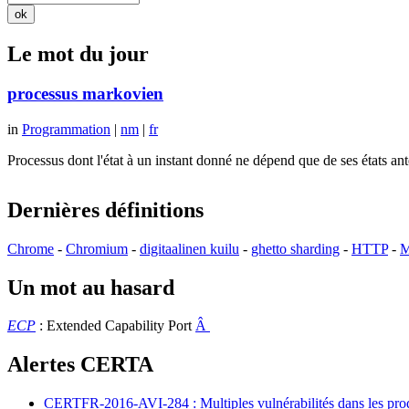
Le mot du jour
processus markovien
in
Programmation
|
nm
|
fr
Processus dont l'état à un instant donné ne dépend que de ses états a
Dernières définitions
Chrome
-
Chromium
-
digitaalinen kuilu
-
ghetto sharding
-
HTTP
-
M
Un mot au hasard
ECP
: Extended Capability Port
Â
Alertes CERTA
CERTFR-2016-AVI-284 : Multiples vulnérabilités dans les prod