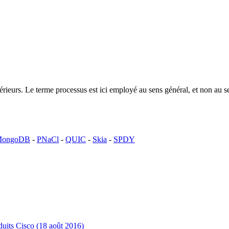
ntérieurs. Le terme processus est ici employé au sens général, et non a
ongoDB
-
PNaCl
-
QUIC
-
Skia
-
SPDY
uits Cisco (18 août 2016)