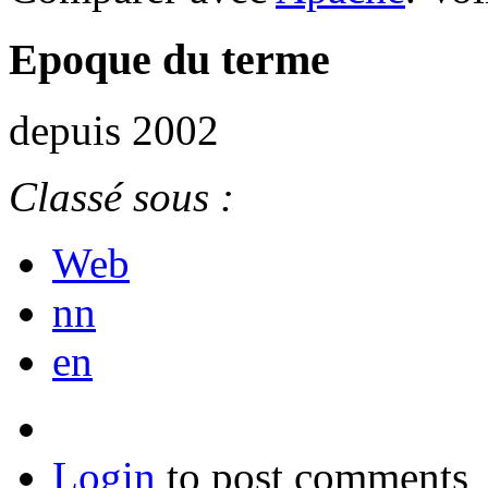
Epoque du terme
depuis 2002
Classé sous :
Web
nn
en
Login
to post comments