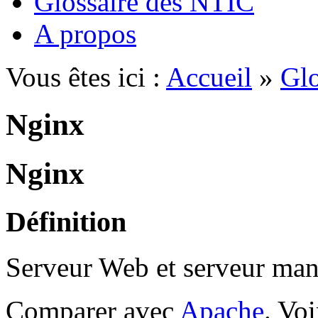
Glossaire des NTIC
A propos
Vous êtes ici :
Accueil
»
Glo
Nginx
Nginx
Définition
Serveur Web et serveur mand
Comparer avec
Apache
. Vo