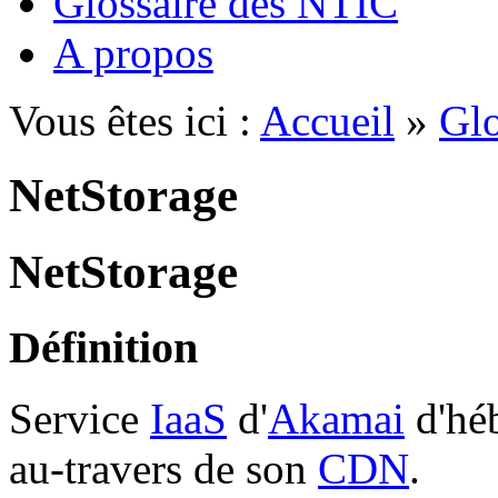
Glossaire des NTIC
A propos
Vous êtes ici :
Accueil
»
Glo
NetStorage
NetStorage
Définition
Service
IaaS
d'
Akamai
d'héb
au-travers de son
CDN
.