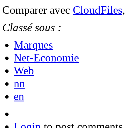
Comparer avec
CloudFiles
,
Classé sous :
Marques
Net-Economie
Web
nn
en
Login
to post comments