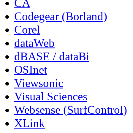
CA
Codegear (Borland)
Corel
dataWeb
dBASE / dataBi
OSInet
Viewsonic
Visual Sciences
Websense (SurfControl)
XLink