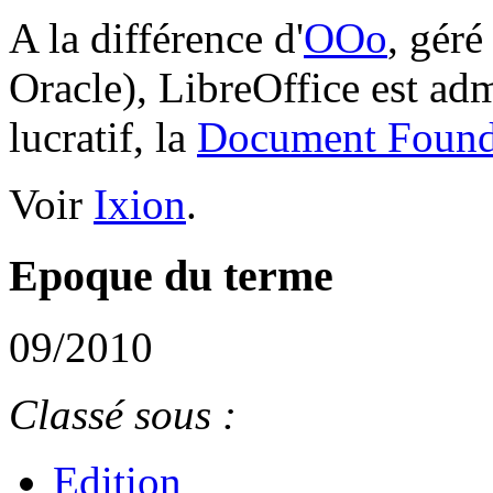
A la différence d'
OOo
, géré
Oracle), LibreOffice est ad
lucratif, la
Document Found
Voir
Ixion
.
Epoque du terme
09/2010
Classé sous :
Edition