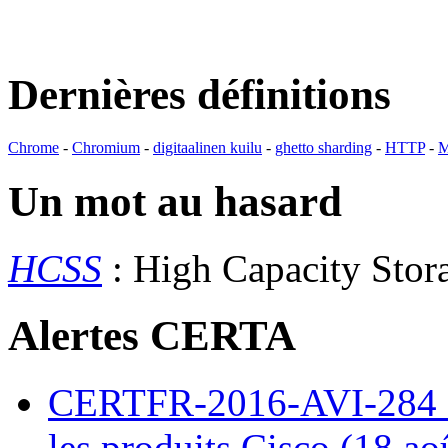
Dernières définitions
Chrome
-
Chromium
-
digitaalinen kuilu
-
ghetto sharding
-
HTTP
-
M
Un mot au hasard
HCSS
: High Capacity Sto
Alertes CERTA
CERTFR-2016-AVI-284 : M
les produits Cisco (18 ao