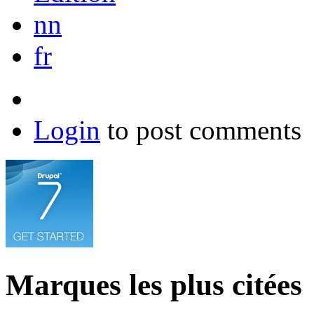
nn
fr
Login
to post comments
Marques les plus citées