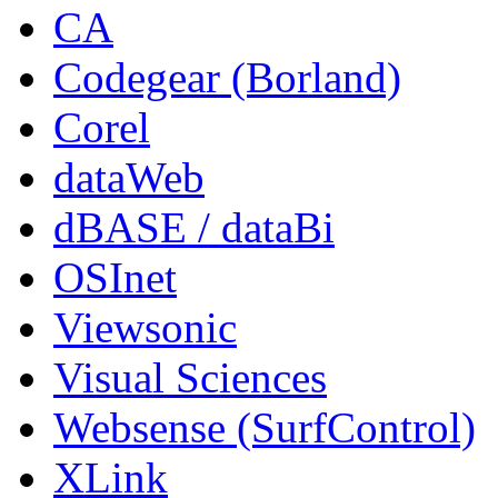
CA
Codegear (Borland)
Corel
dataWeb
dBASE / dataBi
OSInet
Viewsonic
Visual Sciences
Websense (SurfControl)
XLink