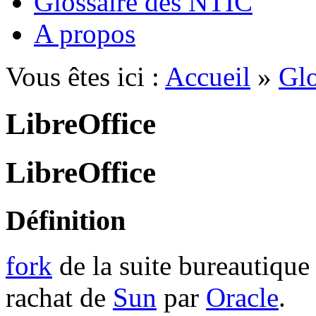
Glossaire des NTIC
A propos
Vous êtes ici :
Accueil
»
Glo
LibreOffice
LibreOffice
Définition
fork
de la suite bureautique
rachat de
Sun
par
Oracle
.