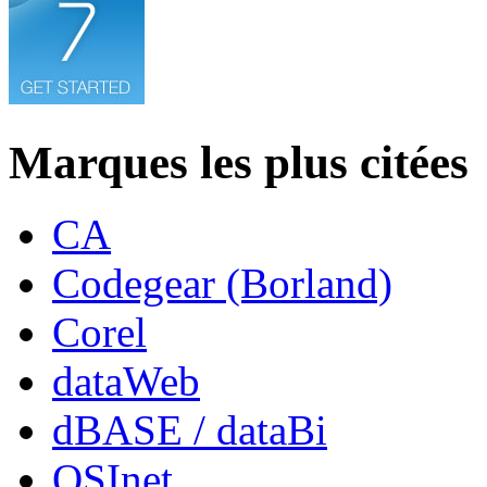
Marques les plus citées
CA
Codegear (Borland)
Corel
dataWeb
dBASE / dataBi
OSInet