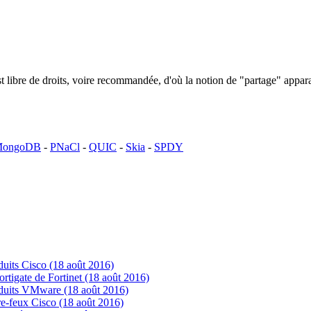
n est libre de droits, voire recommandée, d'où la notion de "partage" ap
ongoDB
-
PNaCl
-
QUIC
-
Skia
-
SPDY
uits Cisco (18 août 2016)
tigate de Fortinet (18 août 2016)
oduits VMware (18 août 2016)
e-feux Cisco (18 août 2016)