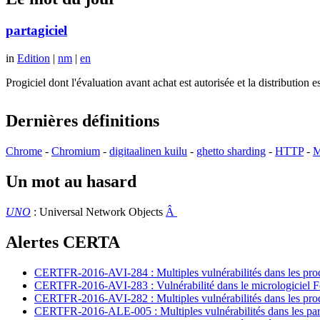
partagiciel
in
Edition
|
nm
|
en
Progiciel dont l'évaluation avant achat est autorisée et la distributio
Dernières définitions
Chrome
-
Chromium
-
digitaalinen kuilu
-
ghetto sharding
-
HTTP
-
M
Un mot au hasard
UNO
: Universal Network Objects
Â
Alertes CERTA
CERTFR-2016-AVI-284 : Multiples vulnérabilités dans les prod
CERTFR-2016-AVI-283 : Vulnérabilité dans le micrologiciel For
CERTFR-2016-AVI-282 : Multiples vulnérabilités dans les pr
CERTFR-2016-ALE-005 : Multiples vulnérabilités dans les par