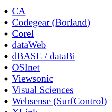
CA
Codegear (Borland)
Corel
dataWeb
dBASE / dataBi
OSInet
Viewsonic
Visual Sciences
Websense (SurfControl)