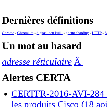
Dernières définitions
Chrome
-
Chromium
-
digitaalinen kuilu
-
ghetto sharding
-
HTTP
-
M
Un mot au hasard
adresse réticulaire
Â
Alertes CERTA
CERTFR-2016-AVI-284 : M
les produits Cisco (18 ao